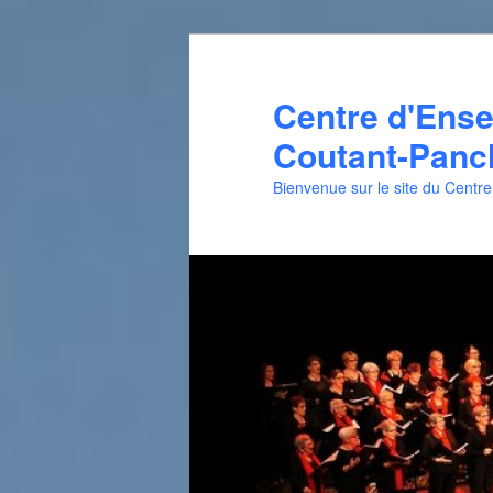
Aller
Aller
au
au
contenu
contenu
Centre d'Ens
principal
secondaire
Coutant-Panch
Bienvenue sur le site du Centr