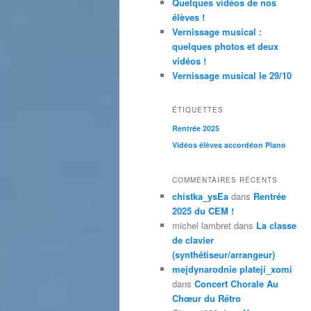
Quelques vidéos de nos
élèves !
Vernissage musical :
quelques photos et deux
vidéos !
Vernissage musical le 29/10
ÉTIQUETTES
Rentrée 2025
Vidéos élèves accordéon Piano
COMMENTAIRES RÉCENTS
chistka_ysEa
dans
Rentrée
2025 du CEM !
michel lambret
dans
La classe
de clavier
(synthétiseur/arrangeur)
mejdynarodnie plateji_xomi
dans
Concert Chorale Au
Chœur du Rétro