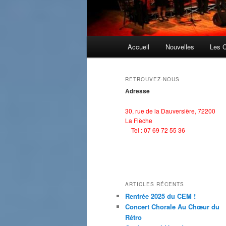
Menu
Accueil
Nouvelles
Les 
principal
RETROUVEZ-NOUS
Adresse
30, rue de la Dauversière, 72200
La Flèche
Tel : 07 69 72 55 36
ARTICLES RÉCENTS
Rentrée 2025 du CEM !
Concert Chorale Au Chœur du
Rétro