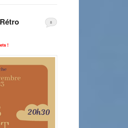
Rétro
8
ets !