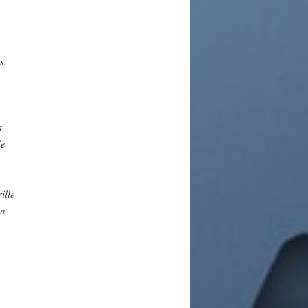
ts.
t
de
ille
un