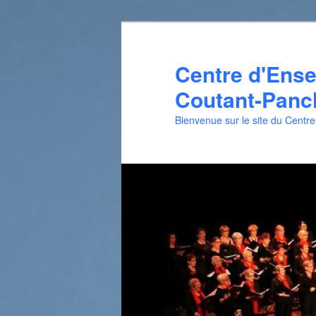
Aller
au
contenu
Centre d'Ens
principal
Coutant-Panch
Bienvenue sur le site du Centr