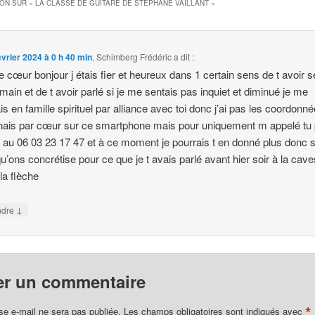
ION SUR «
LA CLASSE DE GUITARE DE STÉPHANE VAILLANT
»
évrier 2024 à 0 h 40 min
,
Schimberg Frédéric
a dit :
e cœur bonjour j étais fier et heureux dans 1 certain sens de t avoir s
a main et de t avoir parlé si je me sentais pas inquiet et diminué je me
ais en famille spirituel par alliance avec toi donc j’ai pas les coordonn
nais par cœur sur ce smartphone mais pour uniquement m appelé tu
re au 06 03 23 17 47 et à ce moment je pourrais t en donné plus donc s
u’ons concrétise pour ce que je t avais parlé avant hier soir à la cav
 la flèche
↓
ndre
er un commentaire
*
se e-mail ne sera pas publiée.
Les champs obligatoires sont indiqués avec