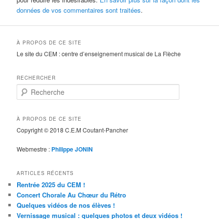
données de vos commentaires sont traitées
.
À PROPOS DE CE SITE
Le site du CEM : centre d’enseignement musical de La Flèche
RECHERCHER
R
e
c
h
À PROPOS DE CE SITE
e
Copyright © 2018 C.E.M Coutant-Pancher
r
c
Webmestre :
Philippe JONIN
h
e
ARTICLES RÉCENTS
Rentrée 2025 du CEM !
Concert Chorale Au Chœur du Rétro
Quelques vidéos de nos élèves !
Vernissage musical : quelques photos et deux vidéos !