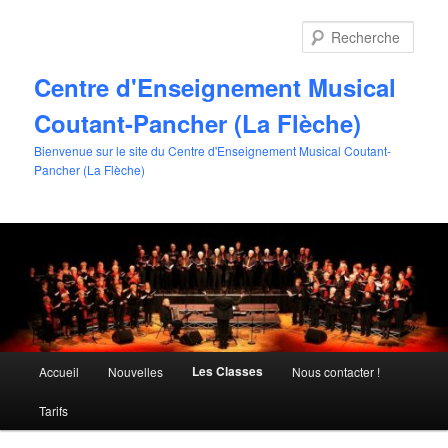
Aller
au
Rech
contenu
principal
Centre d'Enseignement Musical
Coutant-Pancher (La Flèche)
Bienvenue sur le site du Centre d'Enseignement Musical Coutant-
Pancher (La Flèche)
Menu
Les Classes
Accueil
Nouvelles
Nous contacter !
principal
Tarifs