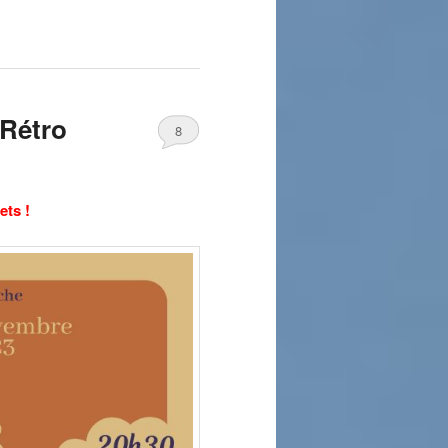
Rétro
8
ets !