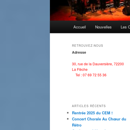
Menu
Accueil
Nouvelles
Les 
principal
RETROUVEZ-NOUS
Adresse
30, rue de la Dauversière, 72200
La Flèche
Tel : 07 69 72 55 36
ARTICLES RÉCENTS
Rentrée 2025 du CEM !
Concert Chorale Au Chœur du
Rétro