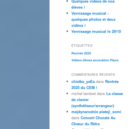
Quelques vidéos de nos
élèves !
Vernissage musical :
quelques photos et deux
vidéos !
Vernissage musical le 29/10
ÉTIQUETTES
Rentrée 2025
Vidéos élèves accordéon Piano
COMMENTAIRES RÉCENTS
chistka_ysEa
dans
Rentrée
2025 du CEM !
michel lambret
dans
La classe
de clavier
(synthétiseur/arrangeur)
mejdynarodnie plateji_xomi
dans
Concert Chorale Au
Chœur du Rétro