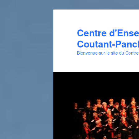
Aller
Aller
au
au
contenu
contenu
Centre d'Ens
principal
secondaire
Coutant-Panch
Bienvenue sur le site du Centr