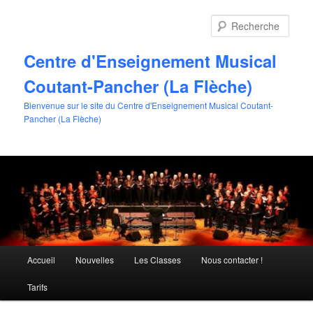
Aller
au
Rech
contenu
principal
Centre d'Enseignement Musical
Coutant-Pancher (La Flèche)
Bienvenue sur le site du Centre d'Enseignement Musical Coutant-
Pancher (La Flèche)
Menu
Accueil
Nouvelles
Les Classes
Nous contacter !
principal
Tarifs